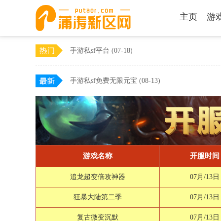
主页
游
手游私sf平台
(07-18)
手游私sf免费无限元宝
(08-13)
游戏名称
开服时间
追龙超变倍攻神器
07月/13日
狂暴大陆第二季
07月/13日
复古微变沉默
07月/13日