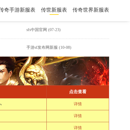
传奇手游新服表
传世新服表
传奇世界新服表
sfs中国官网
(07-23)
手游sf发布网新服
(10-08)
点击查看
ぃ
详情
详情
详情