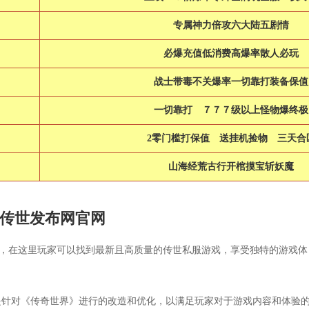
专属神力倍攻六大陆五剧情
必爆充值低消费高爆率散人必玩
战士带毒不关爆率一切靠打装备保值
一切靠打 ７７７级以上怪物爆终
2零门槛打保值 送挂机捡物 三天合
山海经荒古行开棺摸宝斩妖魔
f传世发布网官网
台，在这里玩家可以找到最新且高质量的传世私服游戏，享受独特的游戏体
是针对《传奇世界》进行的改造和优化，以满足玩家对于游戏内容和体验