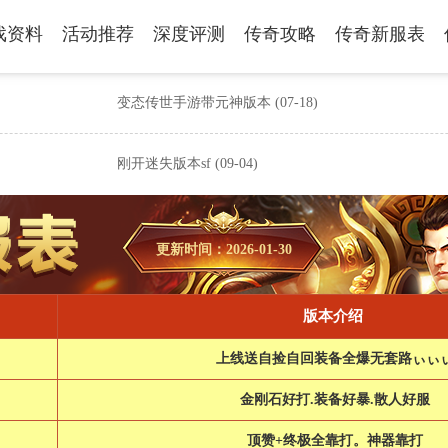
戏资料
活动推荐
深度评测
传奇攻略
传奇新服表
变态传世手游带元神版本
(07-18)
刚开迷失版本sf
(09-04)
更新时间：2026-01-30
版本介绍
上线送自捡自回装备全爆无套路ぃぃ
金刚石好打.装备好暴.散人好服
顶赞+终极全靠打。神器靠打