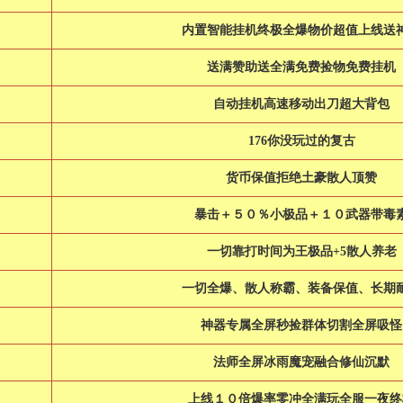
内置智能挂机终极全爆物价超值上线送
送满赞助送全满免费捡物免费挂机
自动挂机高速移动出刀超大背包
176你没玩过的复古
货币保值拒绝土豪散人顶赞
暴击＋５０％小极品＋１０武器带毒
一切靠打时间为王极品+5散人养老
一切全爆、散人称霸、装备保值、长期
神器专属全屏秒捡群体切割全屏吸怪
法师全屏冰雨魔宠融合修仙沉默
上线１０倍爆率零冲全满玩全服一夜终