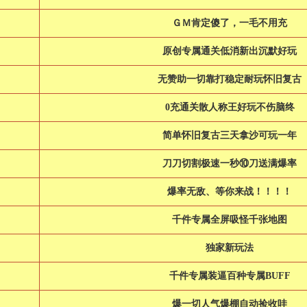
ＧＭ肯定傻了，一毛不用充
原创专属通关低消新出沉默好玩
无赞助一切靠打稳定耐玩怀旧复古
0充通关散人称王好玩不伤脑终
简单怀旧复古三天拿沙可玩一年
刀刀切割极速一秒⑩刀送满爆率
爆率无敌、等你来战！！！！
千件专属全屏吸怪千张地图
独家新玩法
千件专属装逼百种专属BUFF
爆一切人气爆棚自动捡收哇