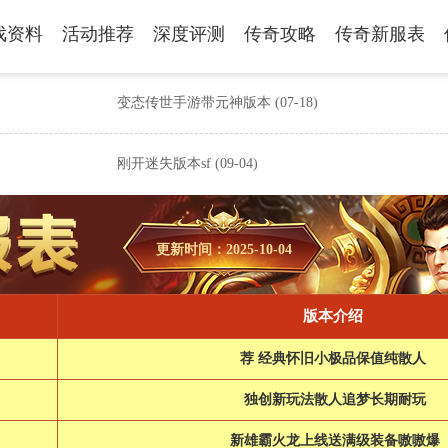
戏资料
活动推荐
深度评测
传奇攻略
传奇新服表
变态传世手游带元神版本
(07-18)
刚开迷失版本sf
(09-04)
更新时间：2025-10-04
版本介绍
荐 经典怀旧小极品保值纯散人
独创新玩法散人追梦长期耐玩
新雄霸火龙上线送满级装备嗷嗷爆