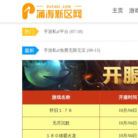
主页
游
手游私sf平台
(07-18)
手游私sf免费无限元宝
(08-13)
游戏名称
开服时间
怀旧１.７６
10月/04日
无尽沉默
10月/04日
１８０雄霸火龙
10月/04日