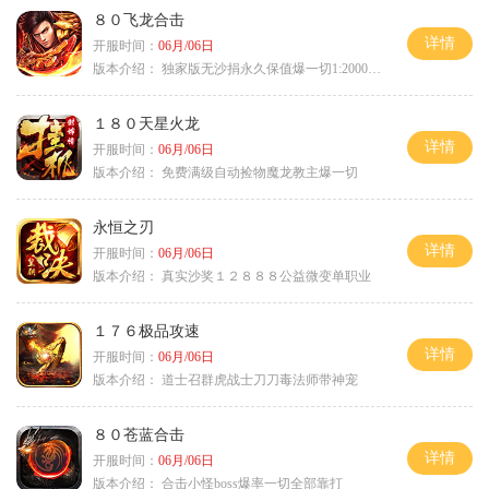
８０飞龙合击
详情
开服时间：
06月/06日
版本介绍：
独家版无沙捐永久保值爆一切1:2000回2
１８０天星火龙
详情
开服时间：
06月/06日
版本介绍：
免费满级自动捡物魔龙教主爆一切
永恒之刃
详情
开服时间：
06月/06日
版本介绍：
真实沙奖１２８８８公益微变单职业
１７６极品攻速
详情
开服时间：
06月/06日
版本介绍：
道士召群虎战士刀刀毒法师带神宠
８０苍蓝合击
详情
开服时间：
06月/06日
版本介绍：
合击小怪boss爆率一切全部靠打