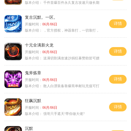
版本介绍：
千件首爆百件永久复古攻速只做长期
复古沉默。一区。
详情
开服时间：
06月/06日
版本介绍：
，官方授权，神器靠打，一切靠打，
十元全满新火龙
详情
开服时间：
06月/06日
版本介绍：
送满切割满攻速沙捐狂暴赞助皆可嫖
鬼斧炼章
详情
开服时间：
06月/06日
版本介绍：
散人白漂装备靠爆简单耐玩充值可打
狂飙沉默
详情
开服时间：
06月/06日
版本介绍：
强哥只手遮天!带你做大佬?
沉默