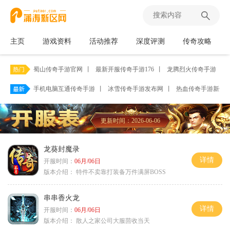
主页
游戏资料
活动推荐
深度评测
传奇攻略
蜀山传奇手游官网
丨
最新开服传奇手游176
丨
龙腾烈火传奇手游
丨
手机电脑互通传奇手游
丨
冰雪传奇手游发布网
丨
热血传奇手游新开
更新时间：2026-06-06
龙葵封魔录
详情
开服时间：
06月/06日
版本介绍：
特件不卖靠打装备万件满屏BOSS
串串香火龙
详情
开服时间：
06月/06日
版本介绍：
散人之家公司大服茴收当天