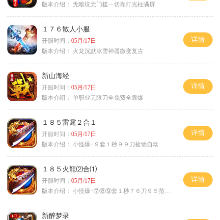
版本介绍：
无暗坑无门槛一切靠打光柱满屏
１７６散人小服
详情
开服时间：
05月/17日
版本介绍：
火龙沉默冰雪神器微变复古
新山海经
详情
开服时间：
05月/17日
版本介绍：
单职业无限刀全免费全靠爆
１８５雷霆２合１
详情
开服时间：
05月/17日
版本介绍：
小怪爆+９套１秒９９刀捡物自动
１８５火龍⑵合⑴
详情
开服时间：
05月/17日
版本介绍：
小怪爆+⑦⑧⑨套１秒７６刀９５范围捡
新醉梦录