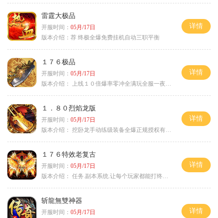
雷霆大极品
详情
开服时间：
05月/17日
版本介绍：
荐 终极全爆免费挂机自动三职平衡
１７６极品
详情
开服时间：
05月/17日
版本介绍：
上线１０倍爆率零冲全满玩全服一夜终极
１．８０烈焰龙版
详情
开服时间：
05月/17日
版本介绍：
挖卧龙手动练级装备全爆正规授权有保障
１７６特效老复古
详情
开服时间：
05月/17日
版本介绍：
任务.副本系统.让每个玩家都能打终极BOSS
斩龍無雙神器
详情
开服时间：
05月/17日