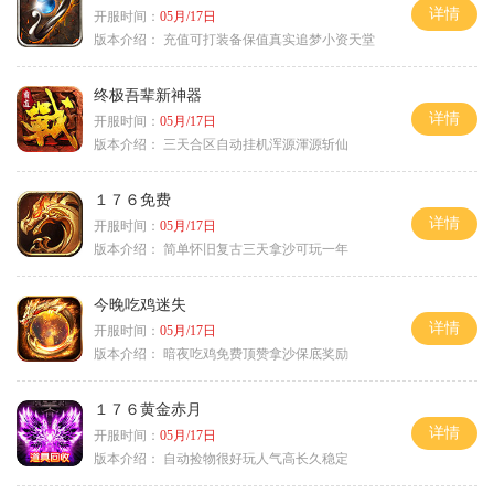
详情
开服时间：
05月/17日
版本介绍：
充值可打装备保值真实追梦小资天堂
终极吾辈新神器
详情
开服时间：
05月/17日
版本介绍：
三天合区自动挂机浑源渾源斩仙
１７６免费
详情
开服时间：
05月/17日
版本介绍：
简单怀旧复古三天拿沙可玩一年
今晚吃鸡迷失
详情
开服时间：
05月/17日
版本介绍：
暗夜吃鸡免费顶赞拿沙保底奖励
１７６黄金赤月
详情
开服时间：
05月/17日
版本介绍：
自动捡物很好玩人气高长久稳定