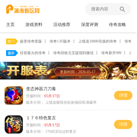
主页
游戏资料
活动推荐
深度评测
传奇攻略
超变传奇竖版
丨
传奇1.85版本
丨
上线送10000充值的传奇
丨
传奇单
目前最火的传奇
丨
传奇回收元宝提现到微信
丨
传奇新开999
丨
火龙
更新时间：2026-05-17
变态神器刀刀毒
详情
开服时间：
05月/17日
版本介绍：
上线送吸怪挂机捡物回収满爆率
１７６特色复古
详情
开服时间：
05月/17日
版本介绍：
176你没玩过的复古