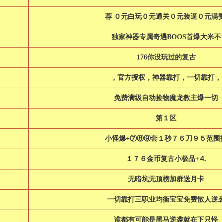
荐 ０元白玩０元通关０元装逼０元满
独家神器专属奇遇BOOS首爆大米不
176你没玩过的复古
，官方授权，神器靠打，一切靠打，
免费满级自动捡物魔龙教主爆一切
第１区
小怪爆+⑦⑧⑨套１秒７６刀９５范围
１７６金币复古小极品+⒋
无暗坑无顶榜加群送月卡
一切靠打三职业均衡宝宝免费散人逆
谁都有可能是黑马逆袭就在下只怪