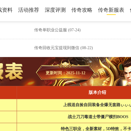
戏资料
活动推荐
深度评测
传奇攻略
传奇新服表
传奇单职业公益服
(07-24)
传奇回收元宝提现到微信
(08-22)
更新时间：2025-11-12
版本介绍
上线送自捡自回装备全爆无套路ぃぃ
战士刀刀毒道士带僵尸横扫BOOS
特色三职业，全新素材，5D特效，不