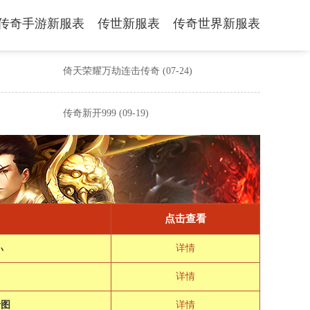
传奇手游新服表
传世新服表
传奇世界新服表
倚天荣耀万劫连击传奇
(07-24)
传奇新开999
(09-19)
点击查看
ぃ
详情
详情
卡图
详情