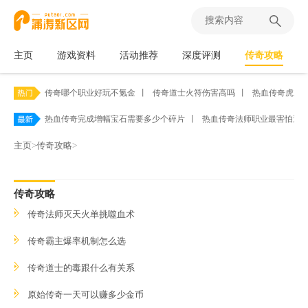
主页
游戏资料
活动推荐
深度评测
传奇攻略
传奇哪个职业好玩不氪金
丨
传奇道士火符伤害高吗
丨
热血传奇虎卫
热血传奇完成增幅宝石需要多少个碎片
丨
热血传奇法师职业最害怕遭
主页
>
传奇攻略
>
传奇攻略
传奇法师灭天火单挑噬血术
传奇霸主爆率机制怎么选
传奇道士的毒跟什么有关系
原始传奇一天可以赚多少金币