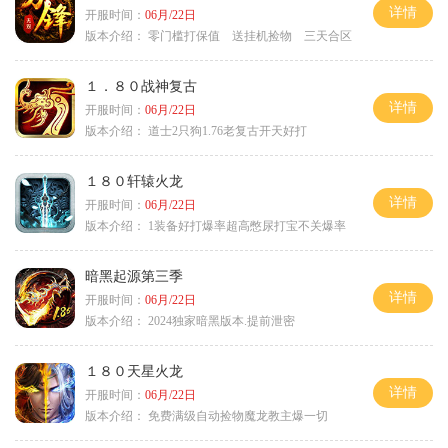
详情
开服时间：
06月/22日
版本介绍：
零门槛打保值 送挂机捡物 三天合区
１．８０战神复古
详情
开服时间：
06月/22日
版本介绍：
道士2只狗1.76老复古开天好打
１８０轩辕火龙
详情
开服时间：
06月/22日
版本介绍：
1装备好打爆率超高憋尿打宝不关爆率
暗黑起源第三季
详情
开服时间：
06月/22日
版本介绍：
2024独家暗黑版本.提前泄密
１８０天星火龙
详情
开服时间：
06月/22日
版本介绍：
免费满级自动捡物魔龙教主爆一切