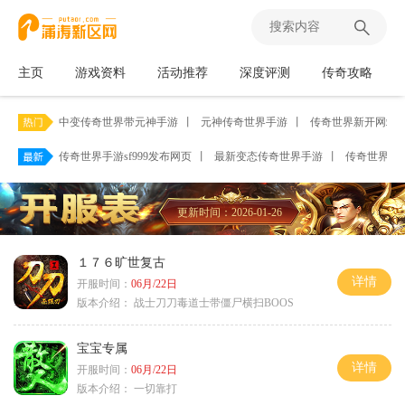
主页
游戏资料
活动推荐
深度评测
传奇攻略
中变传奇世界带元神手游
丨
元神传奇世界手游
丨
传奇世界新开网站
传奇世界手游sf999发布网页
丨
最新变态传奇世界手游
丨
传奇世界怀
更新时间：2026-01-26
１７６旷世复古
详情
开服时间：
06月/22日
版本介绍：
战士刀刀毒道士带僵尸横扫BOOS
宝宝专属
详情
开服时间：
06月/22日
版本介绍：
一切靠打