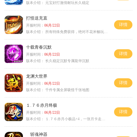
版本介绍：
元宝好打激情耐玩长久稳定
打怪送充直
详情
开服时间：
06月/22日
版本介绍：
所有特殊免费获得，绝对不花米畅玩所有地图
十载青春沉默
详情
开服时间：
06月/22日
版本介绍：
长久稳定沉默专属龍华沉默
龙渊大世界
详情
开服时间：
06月/22日
版本介绍：
千件专属全屏吸怪千张地图
１.７６赤月终极
详情
开服时间：
06月/22日
版本介绍：
１.７６赤月小极品+4，一张月卡走天涯c
斩魂神器