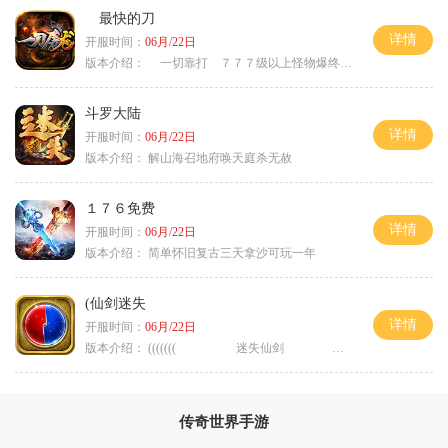
最快的刀
详情
开服时间：
06月/22日
版本介绍：
一切靠打 ７７７级以上怪物爆终极
斗罗大陆
详情
开服时间：
06月/22日
版本介绍：
解山海召地府唤天庭杀无赦
１７６免费
详情
开服时间：
06月/22日
版本介绍：
简单怀旧复古三天拿沙可玩一年
(仙剑迷失
详情
开服时间：
06月/22日
版本介绍：
((((((( 迷失仙剑 )))))
传奇世界手游