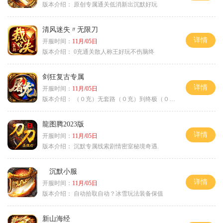
版本介绍：
原创专属通关低消新出沉默好玩
清风迷失〃无限刀
详情
开服时间：
11月/05日
版本介绍：
0充通关散人称王好玩不伤脑终
剑狂复古专属
详情
开服时间：
11月/05日
版本介绍：
（０充）无套路（０充）到终极（０充）爽
龍图腾2023版
详情
开服时间：
11月/05日
版本介绍：
沉默专属线索剧情密室秘境奇遇.
沉默小服
详情
开服时间：
11月/05日
版本介绍：
自动拾取自动？冰雪玩法装备保值
新山海经