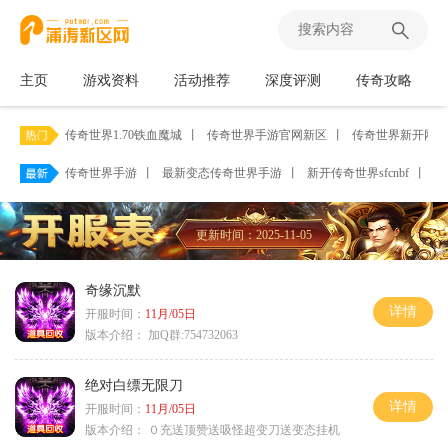
主页
游戏资料
活动推荐
深度评测
传奇攻略
传奇世界1.70铁血魔城
丨
传奇世界手游官网新区
丨
传奇世界新开网站
传奇世界手游
丨
最新变态传奇世界手游
丨
新开传奇世界sfcnbf
丨
传
更新时间：2025-11-05
奇缘沉默
详情
开服时间：
11月/05日
版本介绍：
加Q群:754732063
绝对白缥无限刀
详情
开服时间：
11月/05日
版本介绍：
０充送顶赞送吸怪超变刀送变态挂机