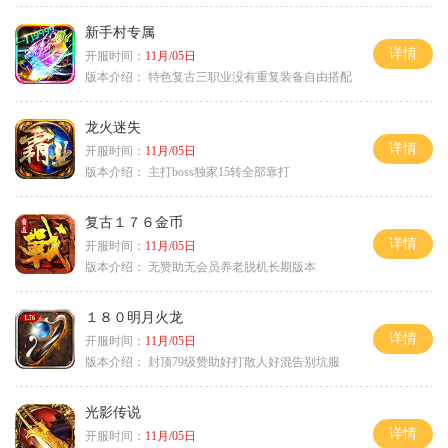
新手村专属
详情
开服时间：
11月/05日
版本介绍：
特色复古三职业没有重复装备自由搭配
龙火迷失
详情
开服时间：
11月/05日
版本介绍：
主打boss独家15转全部靠打
复古１７６金币
详情
开服时间：
11月/05日
版本介绍：
无赞助无会员养老脱机长期版本
１８０明月火龙
详情
开服时间：
11月/05日
版本介绍：
封顶79级赞助好打散人好混告别坑服
光影传说
详情
开服时间：
11月/05日