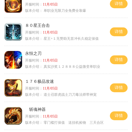
详情
开服时间：
11月/05日
版本介绍：
单职业无限刀全免费全靠爆
８０星王合击
详情
开服时间：
11月/05日
版本介绍：
星王+１无赞助无首冲长久稳定保值
永恒之刃
详情
开服时间：
11月/05日
版本介绍：
真实沙奖１２８８８公益微变单职业
１７６极品攻速
详情
开服时间：
11月/05日
版本介绍：
道士召群虎战士刀刀毒法师带神宠
斩魂神器
详情
开服时间：
11月/05日
版本介绍：
零门槛打保值 送挂机捡物 三天合区